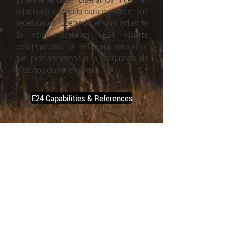
soluciones a medida para satisfacer sus
necesidades. Operando en una industria
de ritmo acelerado, E24 invierte
continuamente en I+D para garantizar
que permanecemos a la vanguardia de
la tecnología renovable.
E24 Capabilities & References
SOLUCIONES
SOBRE
PRODUCTOS
CONTACTO
SERVICIOS
CARRERAS
CORREO WEB
REGIONES E IDIOMAS
TÉRMINOS Y CONDICIONES DE VENTA