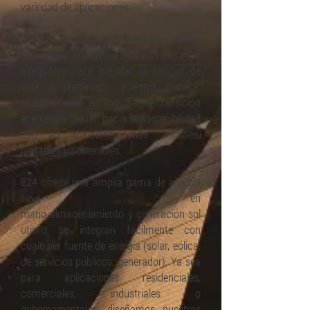
variedad de aplicaciones.
En E24, nuestra misión es desarrollar
soluciones energéticas innovadoras y
asequibles para mejorar la calidad de
vida y preservar nuestro planeta.
Nuestra visión es impulsar la transición
energética global hacia la sostenibilidad
con las soluciones más fiables,
rentables y sostenibles.
E24 ofrece una amplia gama de energía
llave en
mano
almacenamiento
y
generación
sol
utions se integran fácilmente con
cualquier fuente de energía (solar, eólica,
de servicios públicos, generador). Ya sea
para aplicaciones residenciales,
comerciales, industriales o
gubernamentales, diseñamos nuestras