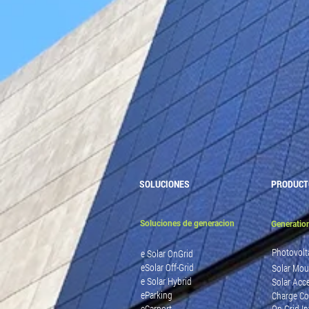
SOLUCIONES
PRODUCT
Soluciones de generacion
Generatio
Photovolt
e Solar OnGrid
eSolar Off-Grid
Solar Mou
e Solar Hybrid
Solar Acc
eParking
Charge Co
eCarport
On-Grid In