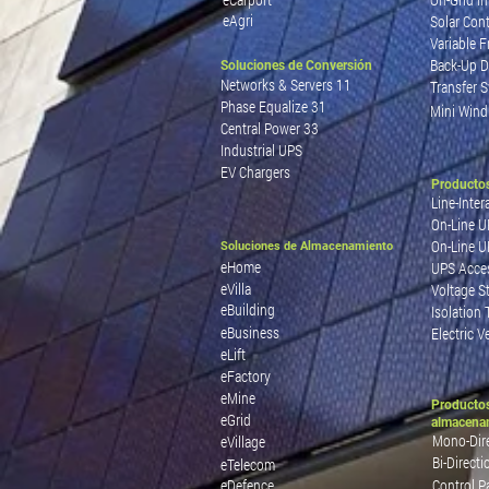
eAgri
Solar Cont
Variable F
Back-Up D
Soluciones de Conversión
Networks & Servers 11
Transfer 
Phase Equalize 31
Mini Wind
Central Power 33
Industrial UPS
EV Chargers
Productos
Line-Inter
On-Line U
On-Line U
Soluciones de Almacenamiento
eHome
UPS Acce
eVilla
Voltage St
eBuilding
Isolation
eBusiness
Electric V
eLift
eFactory
eMine
Producto
eGrid
almacena
Mono-Dire
eVillage
Bi-Directi
eTelecom
eDefence
Control P