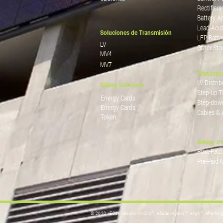
Rectifiers
Battery A
Lead-Acid
Soluciones de Transmisión
LFP Batte
LV
Other Sto
MV4
MV7
Transmis
LV Distrib
Billing Solutions
Step-up T
Energy Cards
Step-dow
Energy Cards
Cables & 
Token
Billing P
Post-Paid
Pre-Paid 
© 2020 «E24» , eSolar-OnGrid™, eSolar-Hybrid™, eAgri™, eParkin