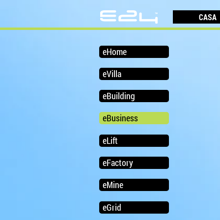
CASA
eHome
eVilla
eBuilding
eBusiness
eLift
eFactory
eMine
eGrid