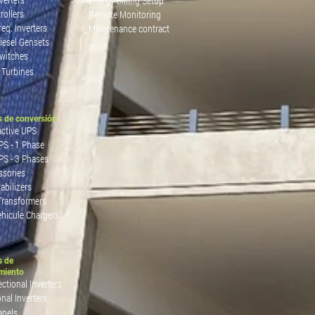
Energy Billing Setup
rollers
Remote Monitoring
req. Inverters
Maintenance contract
iesel Gensets
Switches
 Turbines
 de conversión
active UPS
PS - 1 Phase
PS - 3 Phases
ssories
abilizers
 Transformers
ehicule Chargers
s de
miento
ctional Inverters
onal Inverters
anels