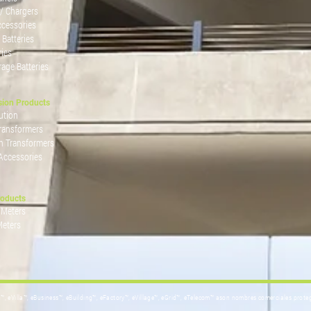
 / Chargers
ccessories
 Batteries
ries
rage Batteries
sion Products
ution
ransformers
n Transformers
Accessories
roducts
 Meters
Meters
g™, eVilla™, eBusiness™, eBuilding™, eFactory™, eVillage™, eGrid™, eTelecom™ ason nombres comerciales prot