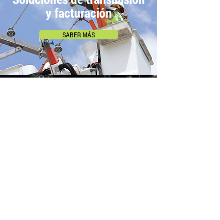
y facturación
SABER MÁS
SOLUCIONES
SOBRE
PRODUCTOS
CONTACTO
SERVICIOS
CARRERAS
CORREO WEB
REGIONES E IDIOMAS
TÉRMINOS Y CONDICIONES DE VENTA